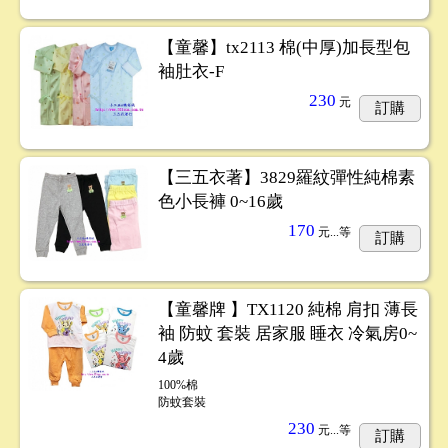
【童馨】tx2113 棉(中厚)加長型包
袖肚衣-F
230
元
訂購
【三五衣著】3829羅紋彈性純棉素
色小長褲 0~16歲
170
元...
等
訂購
【童馨牌 】TX1120 純棉 肩扣 薄長
袖 防蚊 套裝 居家服 睡衣 冷氣房0~
4歲
100%棉
防蚊套裝
230
元...
等
訂購