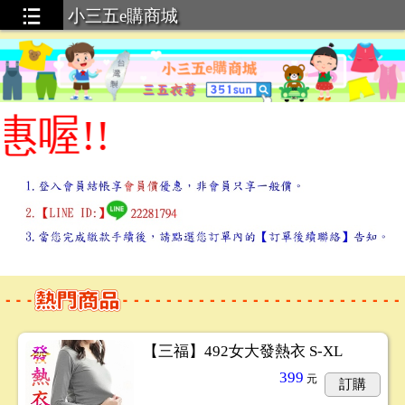
小三五e購商城
!!
【三福】492女大發熱衣 S-XL
399
元
訂購