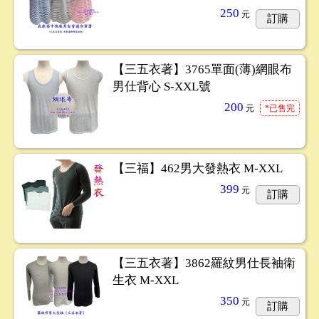
250
元
訂購
【三五衣著】3765單面(薄)網眼布
男仕背心 S-XXL號
200
元
*已售完
【三福】462男大發熱衣 M-XXL
399
元
訂購
【三五衣著】3862羅紋男仕長袖衛
生衣 M-XXL
350
元
訂購