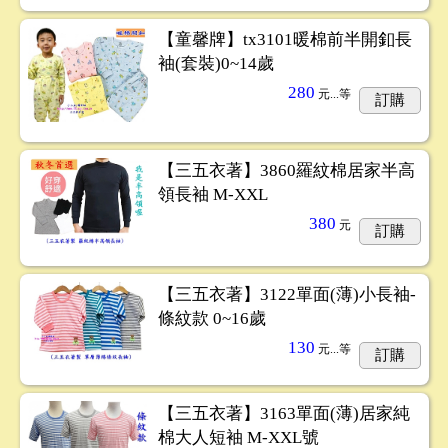
【童馨牌】tx3101暖棉前半開釦長
袖(套裝)0~14歲
280
元...
等
訂購
【三五衣著】3860羅紋棉居家半高
領長袖 M-XXL
380
元
訂購
【三五衣著】3122單面(薄)小長袖-
條紋款 0~16歲
130
元...
等
訂購
【三五衣著】3163單面(薄)居家純
棉大人短袖 M-XXL號