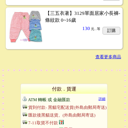
【三五衣著】3129單面居家小長褲-
條紋款 0~16歲
130
元...
等
訂購
查看更多商品
付款．貨運
詳細
ATM 轉帳 或 金融匯款
貨到付款- 黑貓宅配送貨(外島由郵局寄送)
匯款後黑貓送貨。(外島由郵局寄送)
7-11取貨不付款